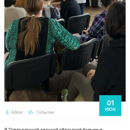
01
ИЮН
Admin
События
В Павлодарской детской областной больнице