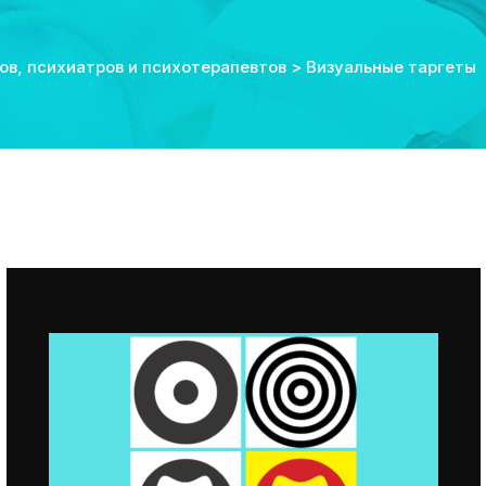
ов, психиатров и психотерапевтов
>
Визуальные таргеты