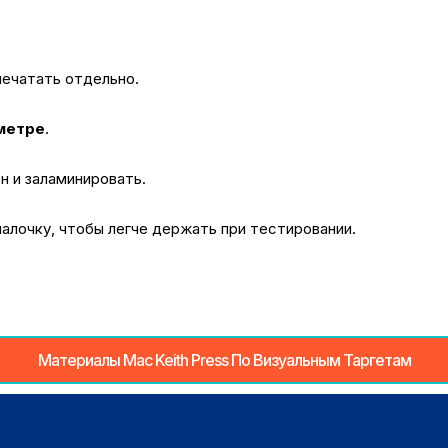
ечатать отдельно.
аметре
.
н и заламинировать.
алочку, чтобы легче держать при тестировании.
Материалы Mac Keith Press По Визуальным Таргетам