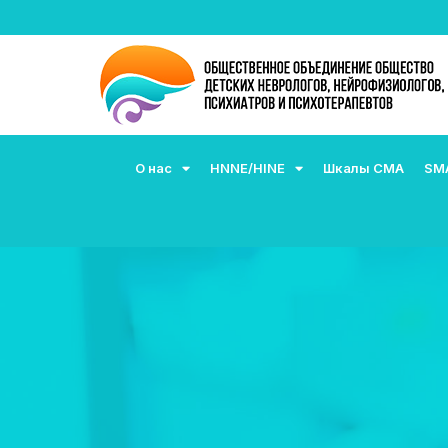
О нас
HNNE/HINE
Шкалы СМА
SM