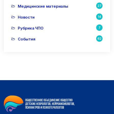
Медицинские материалы
27
Новости
14
Рубрика ЧПО
7
События
62