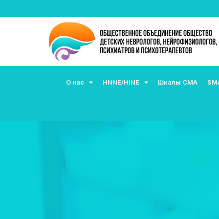
О нас
HNNE/HINE
Шкалы СМА
SM