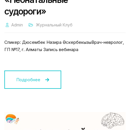
судороги»
Admin
Журнальный Клуб
Спикер: Дюсембек Нәзира ӘскербекқызыВрач-невролог,
ГП №17, г. Алматы Запись вебинара
Подробнее