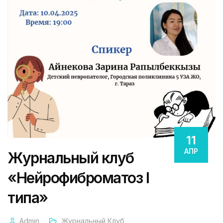
11
АПР
Журнальный клуб
«Нейрофиброматоз I
типа»
Admin
Журнальный Клуб