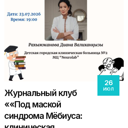
26
ИЮЛ
Журнальный клуб
««Под маской
синдрома Мёбиуса:
клиническая