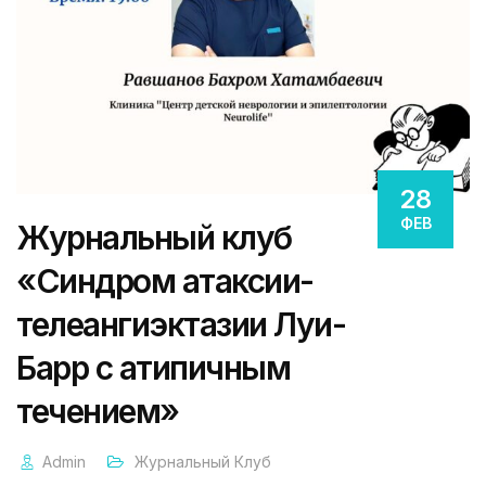
28
ФЕВ
Журнальный клуб
«Синдром атаксии-
телеангиэктазии Луи-
Барр с атипичным
течением»
Admin
Журнальный Клуб