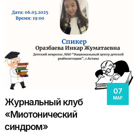
07
МАР
Журнальный клуб
«Миотонический
синдром»