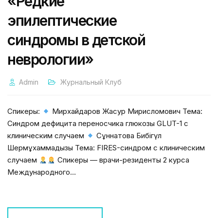
«Редкие
эпилептические
синдромы в детской
неврологии»
Admin
Журнальный Клуб
Спикеры:
Мирхайдаров Жасур Мирисломович Тема:
Синдром дефицита переносчика глюкозы GLUT-1 с
клиническим случаем
Сұннатова Бибігүл
Шермұхаммадқызы Тема: FIRES-синдром с клиническим
случаем
Спикеры — врачи-резиденты 2 курса
Международного…