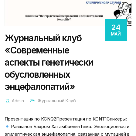
24
МАЙ
Журнальный клуб
«Современные
аспекты генетически
обусловленных
энцефалопатий»
Admin
Журнальный Клуб
Презентация по KCNQ2Презентация по KCNT1Спикеры:
Равшанов Бахром ХатамбаевичТема: Эволюционная и
эпилептическая энцефалопатия, связанная с мутацией в