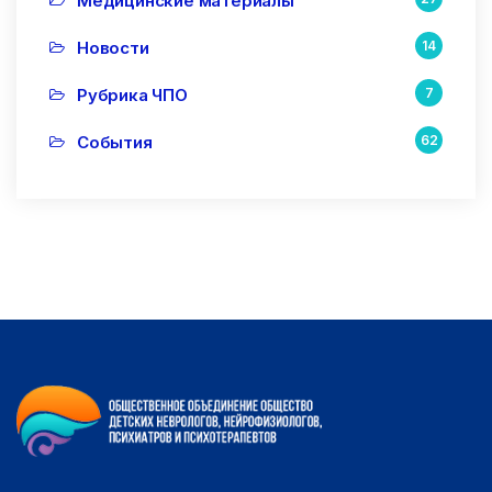
Медицинские материалы
Новости
14
Рубрика ЧПО
7
События
62