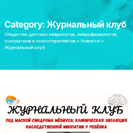
Category: Журнальный клуб
Общество детских неврологов, нейрофизиологов,
психиатров и психотерапевтов
>
Новости
>
Журнальный клуб