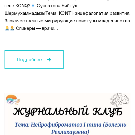
гене KCNQ2
Сұннатова Бибігүл
ШермұхаммадқызыТема: KCNT1-энцефалопатия развития.
Злокачественные мигрирующие приступы младенчества
Спикеры — врачи…
Подробнее