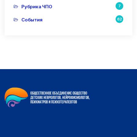
Рубрика ЧПО
7
События
62