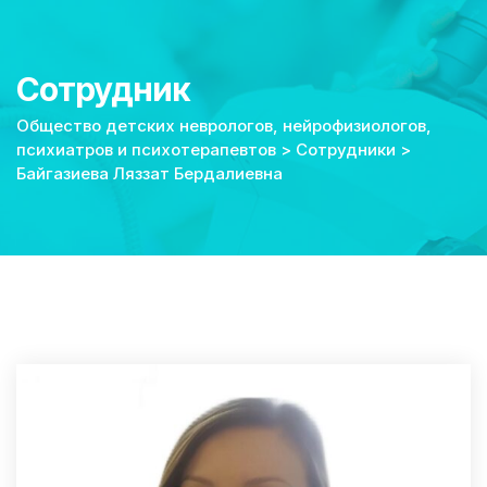
Сотрудник
Общество детских неврологов, нейрофизиологов,
психиатров и психотерапевтов
>
Сотрудники
>
Байгазиева Ляззат Бердалиевна